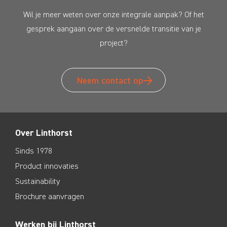
Wil je meer weten over onze integrale aanpak? Of het
gesprek aangaan over de versnelde transitie van je
project?
Neem contact op
Over Linthorst
Sinds 1978
Product innovaties
Sustainability
Brochure aanvragen
Werken bij Linthorst