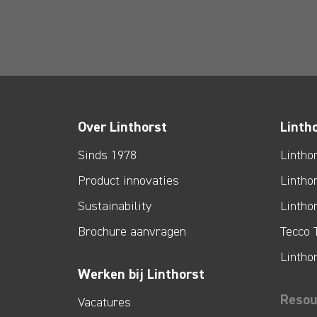
Over Linthorst
Linth
Sinds 1978
Lintho
Product innovaties
Lintho
Sustainability
Lintho
Brochure aanvragen
Tecco 
Lintho
Werken bij Linthorst
Resou
Vacatures