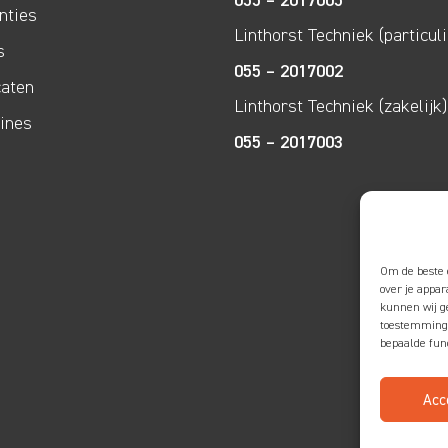
055 – 2017005
nties
Linthorst Techniek (particuli
s
055 – 2017002
caten
Linthorst Techniek (zakelijk)
lines
055 – 2017003
Om de beste 
over je appa
kunnen wij ge
toestemming 
bepaalde fun
Acc