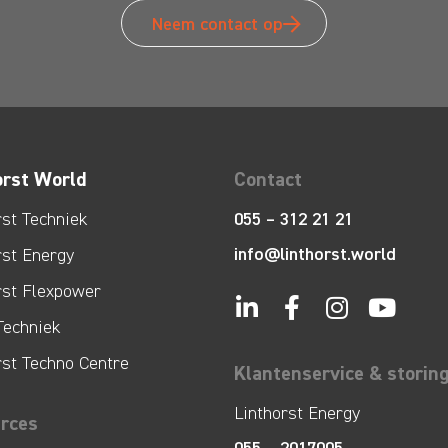
Neem contact op
orst World
Contact
rst Techniek
055 – 312 21 21
info@linthorst.world
rst Energy
rst Flexpower
Techniek
rst Techno Centre
Klantenservice & storin
Linthorst Energy
rces