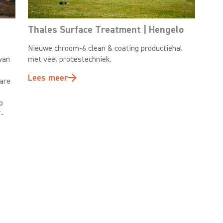
Thales Surface Treatment | Hengelo
Nieuwe chroom-6 clean & coating productiehal
van
met veel procestechniek.
Lees meer
bare
p
T-