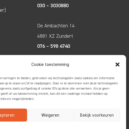
030 – 3030880
er)
De Ambachten 14
4881 XZ Zundert
076 – 598 4740
Cookie toestemming
Tecco Techniek
Kleine Breinder 2
ervaringen te bieden, gebruiken wij technologieën zoals cookies om informatie
raat op te slaan en/of te raadplegen. Door in te stemmen met deze technologieën
6365 ET Schinnen
gevens zoals surfgedrag of unieke ID's op deze site verwerken. Als je geen
geeft of uw toestemming intrekt, kan dit een nadelige invloed hebben op
046 – 4752585
cties en mogelijkheden.
epteren
Weigeren
Bekijk voorkeuren