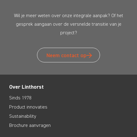
Wil je meer weten over onze integrale aanpak? Of het
gesprek aangaan over de versnelde transitie van je
project?
Neem contact op
Over Linthorst
Sinds 1978
Product innovaties
Sustainability
Brochure aanvragen