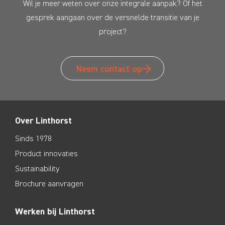
Wil je meer weten over onze integrale aanpak? Of het
gesprek aangaan over de versnelde transitie van je
project?
Neem contact op
Over Linthorst
Sinds 1978
Product innovaties
Sustainability
Brochure aanvragen
Werken bij Linthorst