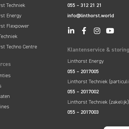
rst Techniek
055 – 312 21 21
info@linthorst.world
rst Energy
rst Flexpower
Techniek
rst Techno Centre
Klantenservice & storin
Linthorst Energy
rces
055 – 2017005
nties
Linthorst Techniek (particuli
s
055 – 2017002
caten
Linthorst Techniek (zakelijk)
lines
055 – 2017003