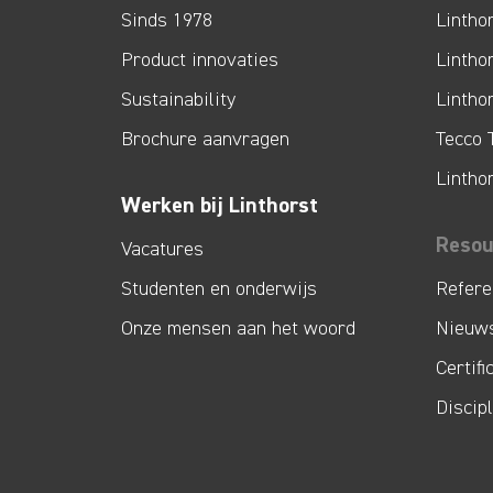
Sinds 1978
Lintho
Product innovaties
Lintho
Sustainability
Lintho
Brochure aanvragen
Tecco 
Lintho
Werken bij Linthorst
Resou
Vacatures
Studenten en onderwijs
Refere
Onze mensen aan het woord
Nieuw
Certifi
Discip