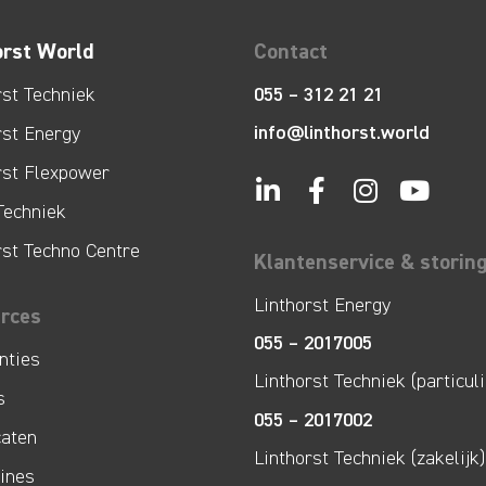
orst World
Contact
rst Techniek
055 – 312 21 21
info@linthorst.world
rst Energy
rst Flexpower
Techniek
rst Techno Centre
Klantenservice & storin
Linthorst Energy
rces
055 – 2017005
nties
Linthorst Techniek (particuli
s
055 – 2017002
caten
Linthorst Techniek (zakelijk)
lines