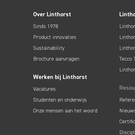
Over Linthorst
Linth
Sinds 1978
Lintho
Product innovaties
Lintho
Sustainability
Lintho
Brochure aanvragen
Tecco 
Lintho
Werken bij Linthorst
Resou
Vacatures
Studenten en onderwijs
Refere
Onze mensen aan het woord
Nieuw
Certifi
Discip