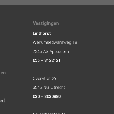
Vestigingen
Linthorst
Wenumsedwarsweg 18
7345 AS Apeldoorn
055 – 3122121
gen
Overvliet 29
3545 NG Utrecht
030 – 3030880
er)