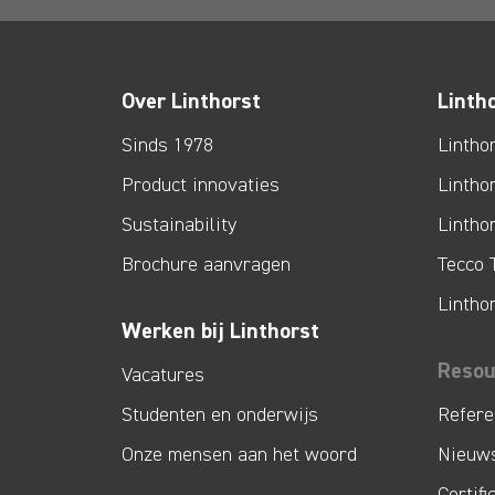
Over Linthorst
Linth
Sinds 1978
Lintho
Product innovaties
Lintho
Sustainability
Lintho
Brochure aanvragen
Tecco 
Lintho
Werken bij Linthorst
Resou
Vacatures
Studenten en onderwijs
Refere
Onze mensen aan het woord
Nieuw
Certifi