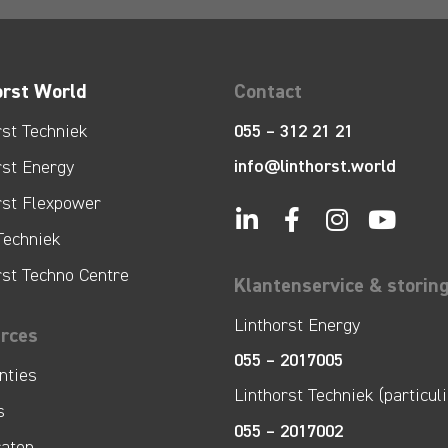
orst World
Contact
rst Techniek
055 – 312 21 21
info@linthorst.world
rst Energy
rst Flexpower
Techniek
rst Techno Centre
Klantenservice & storin
Linthorst Energy
rces
055 – 2017005
nties
Linthorst Techniek (particuli
s
055 – 2017002
caten