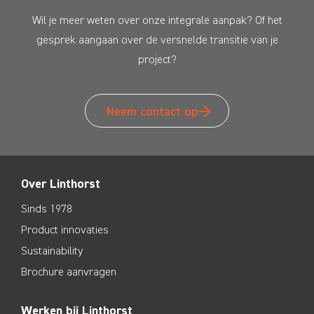
Wil je meer weten over onze integrale aanpak? Of het
gesprek aangaan over de versnelde transitie van je
project?
Neem contact op
Over Linthorst
Sinds 1978
Product innovaties
Sustainability
Brochure aanvragen
Werken bij Linthorst