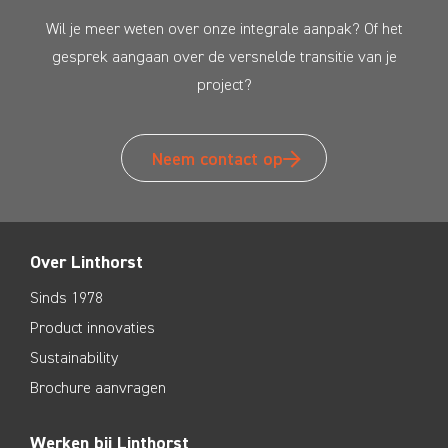
Wil je meer weten over onze integrale aanpak? Of het
gesprek aangaan over de versnelde transitie van je
project?
Neem contact op
Over Linthorst
Sinds 1978
Product innovaties
Sustainability
Brochure aanvragen
Werken bij Linthorst