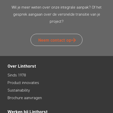
Wil je meer weten over onze integrale aanpak? Of het
gesprek aangaan over de versnelde transitie van je
project?
Neem contact op
Over Linthorst
Sinds 1978
Product innovaties
Sustainability
Brochure aanvragen
Werken bij Linthorst