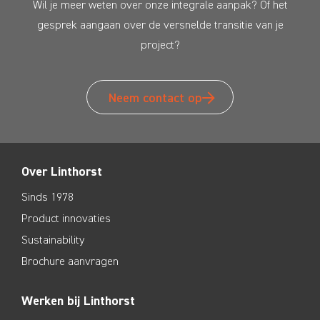
Wil je meer weten over onze integrale aanpak? Of het
gesprek aangaan over de versnelde transitie van je
project?
Neem contact op
Over Linthorst
Sinds 1978
Product innovaties
Sustainability
Brochure aanvragen
Werken bij Linthorst