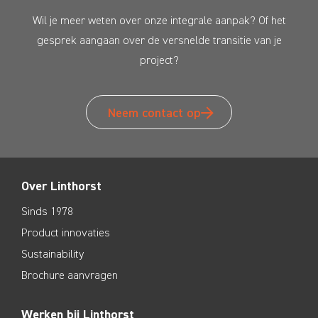
Wil je meer weten over onze integrale aanpak? Of het
gesprek aangaan over de versnelde transitie van je
project?
Neem contact op
Over Linthorst
Sinds 1978
Product innovaties
Sustainability
Brochure aanvragen
Werken bij Linthorst