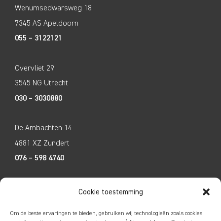
Wenumsedwarsweg 18
7345 AS Apeldoorn
055 – 3122121
Overvliet 29
3545 NG Utrecht
030 – 3030880
De Ambachten 14
4881 XZ Zundert
076 – 598 4740
Tecco Techniek
Cookie toestemming
Kleine Breinder 2
Om de beste ervaringen te bieden, gebruiken wij technologieën zoals cookies
6365 ET Schinnen