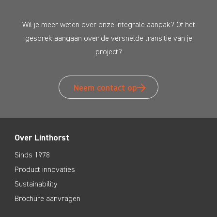
Wil je meer weten over onze integrale aanpak? Of het
gesprek aangaan over de versnelde transitie van je
project?
Neem contact op
Over Linthorst
Sinds 1978
Product innovaties
Sustainability
Brochure aanvragen