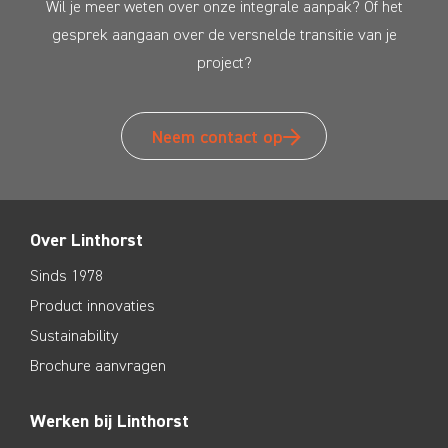
Wil je meer weten over onze integrale aanpak? Of het
gesprek aangaan over de versnelde transitie van je
project?
Neem contact op
Over Linthorst
Sinds 1978
Product innovaties
Sustainability
Brochure aanvragen
Werken bij Linthorst