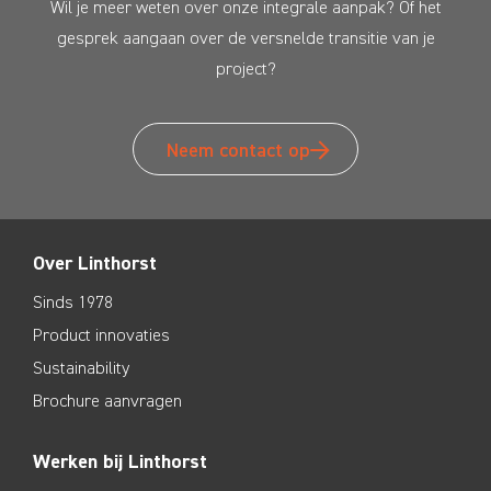
Wil je meer weten over onze integrale aanpak? Of het
gesprek aangaan over de versnelde transitie van je
project?
Neem contact op
Over Linthorst
Sinds 1978
Product innovaties
Sustainability
Brochure aanvragen
Werken bij Linthorst