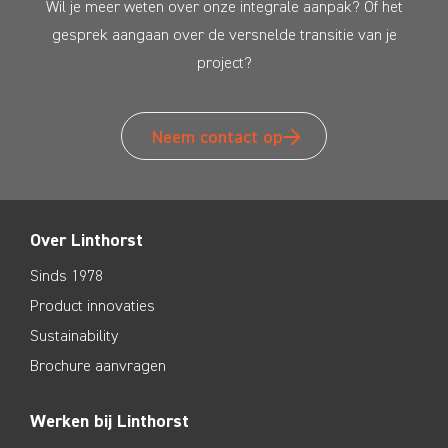
Wil je meer weten over onze integrale aanpak? Of het
gesprek aangaan over de versnelde transitie van je
project?
Neem contact op
Over Linthorst
Sinds 1978
Product innovaties
Sustainability
Brochure aanvragen
Werken bij Linthorst