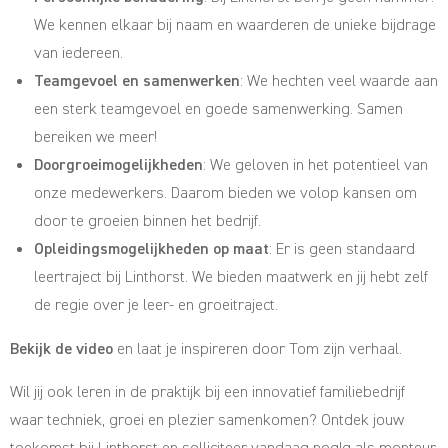
We kennen elkaar bij naam en waarderen de unieke bijdrage
van iedereen.
Teamgevoel en samenwerken
: We hechten veel waarde aan
een sterk teamgevoel en goede samenwerking. Samen
bereiken we meer!
Doorgroeimogelijkheden
: We geloven in het potentieel van
onze medewerkers. Daarom bieden we volop kansen om
door te groeien binnen het bedrijf.
Opleidingsmogelijkheden op maat
: Er is geen standaard
leertraject bij Linthorst. We bieden maatwerk en jij hebt zelf
de regie over je leer- en groeitraject.
Bekijk de video
en laat je inspireren door Tom zijn verhaal.
Wil jij ook leren in de praktijk bij een innovatief familiebedrijf
waar techniek, groei en plezier samenkomen? Ontdek jouw
toekomst bij Linthorst en solliciteer vandaag nog!g als monteur