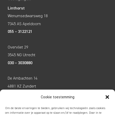
Linthorst
Wenumsedwarsweg 18
7345 AS Apeldoorn
055 – 3122121
Overvliet 29
3545 NG Utrecht
030 – 3030880
De Ambachten 14
4881 XZ Zundert
076 – 598 4740
Cookie toestemming
Om de beste ervaringen te bieden, gebruiken wij technologieën zoals cookies
Tecco Techniek
om informatie over je apparaat op te slaan en/of te raadplegen. Door in te