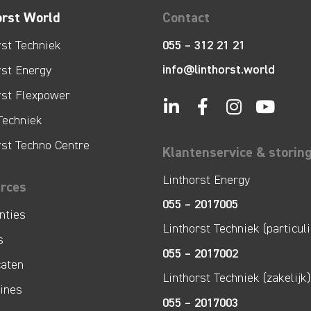
orst World
Contact
rst Techniek
055 – 312 21 21
info@linthorst.world
rst Energy
rst Flexpower
Techniek
rst Techno Centre
Klantenservice & storin
Linthorst Energy
rces
055 – 2017005
nties
Linthorst Techniek (particuli
s
055 – 2017002
caten
Linthorst Techniek (zakelijk)
lines
055 – 2017003