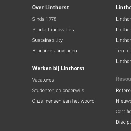
Over Linthorst
Linth
Sinds 1978
Lintho
Product innovaties
Lintho
Sustainability
Lintho
Brochure aanvragen
Tecco 
Lintho
Werken bij Linthorst
Resou
Vacatures
Studenten en onderwijs
Refere
Onze mensen aan het woord
Nieuw
Certifi
Discip