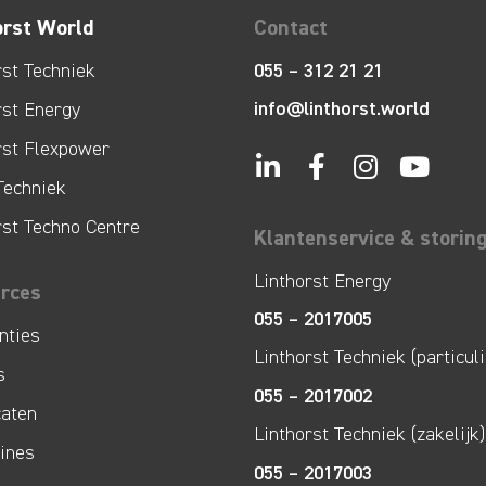
orst World
Contact
rst Techniek
055 – 312 21 21
info@linthorst.world
rst Energy
rst Flexpower
Techniek
rst Techno Centre
Klantenservice & storin
Linthorst Energy
rces
055 – 2017005
nties
Linthorst Techniek (particuli
s
055 – 2017002
caten
Linthorst Techniek (zakelijk)
lines
055 – 2017003