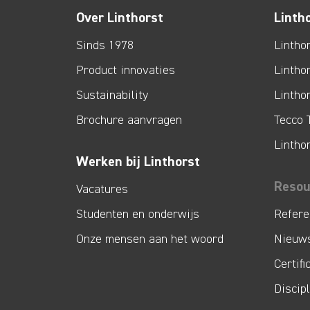
Over Linthorst
Linth
Sinds 1978
Lintho
Product innovaties
Lintho
Sustainability
Lintho
Brochure aanvragen
Tecco 
Lintho
Werken bij Linthorst
Resou
Vacatures
Studenten en onderwijs
Refere
Onze mensen aan het woord
Nieuw
Certifi
Discip