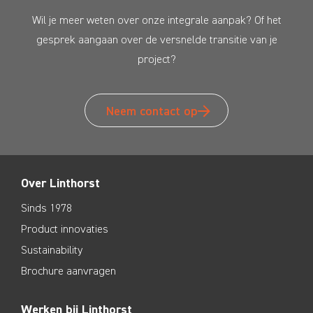
Wil je meer weten over onze integrale aanpak? Of het
gesprek aangaan over de versnelde transitie van je
project?
Neem contact op
Over Linthorst
Sinds 1978
Product innovaties
Sustainability
Brochure aanvragen
Werken bij Linthorst