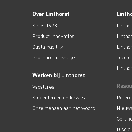
Over Linthorst
Linth
Sinds 1978
Lintho
Product innovaties
Lintho
Sustainability
Lintho
Brochure aanvragen
Tecco 
Lintho
Werken bij Linthorst
Resou
Vacatures
Studenten en onderwijs
Refere
Onze mensen aan het woord
Nieuw
Certifi
Discip