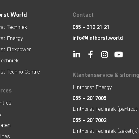
orst World
Contact
rst Techniek
055 – 312 21 21
info@linthorst.world
rst Energy
rst Flexpower
Techniek
rst Techno Centre
Klantenservice & storin
Linthorst Energy
rces
055 – 2017005
nties
Linthorst Techniek (particuli
s
055 – 2017002
caten
Linthorst Techniek (zakelijk)
lines