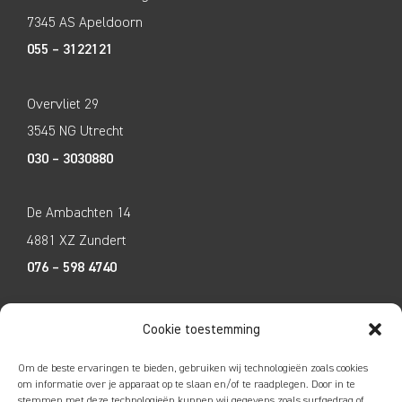
7345 AS Apeldoorn
055 – 3122121
Overvliet 29
3545 NG Utrecht
030 – 3030880
De Ambachten 14
4881 XZ Zundert
076 – 598 4740
Tecco Techniek
Cookie toestemming
Kleine Breinder 2
Om de beste ervaringen te bieden, gebruiken wij technologieën zoals cookies
6365 ET Schinnen
om informatie over je apparaat op te slaan en/of te raadplegen. Door in te
stemmen met deze technologieën kunnen wij gegevens zoals surfgedrag of