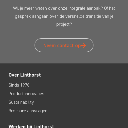
Wil je meer weten over onze integrale aanpak? Of het
gesprek aangaan over de versnelde transitie van je
project?
Neem contact op
Over Linthorst
Sinds 1978
Product innovaties
Sustainability
Brochure aanvragen
Werken bij Linthorst