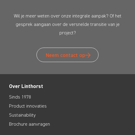
Wil je meer weten over onze integrale aanpak? Of het
gesprek aangaan over de versnelde transitie van je
project?
Neem contact op
Over Linthorst
Sinds 1978
Product innovaties
Sustainability
Brochure aanvragen