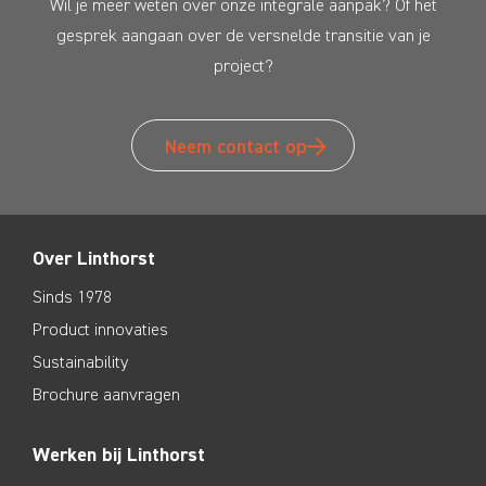
Wil je meer weten over onze integrale aanpak? Of het
gesprek aangaan over de versnelde transitie van je
project?
Neem contact op
Over Linthorst
Sinds 1978
Product innovaties
Sustainability
Brochure aanvragen
Werken bij Linthorst